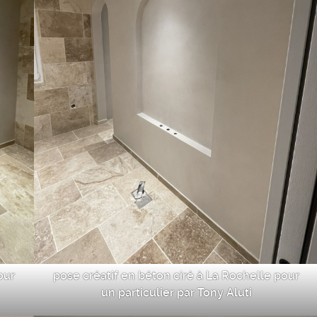
our
pose créatif en béton ciré à La Rochelle pour
un particulier par Tony Aluti