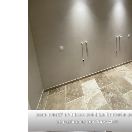
pose créatif en béton ciré à La Rochelle p
un particulier par Tony Aluti