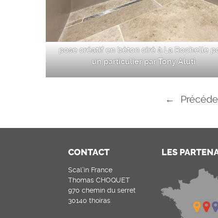
pose créatif en béton ciré à La Rochelle p
un particulier par Tony Aluti
←
Précéde
CONTACT
LES PARTEN
Scal’in France
Thomas CHOQUET
970 chemin du serret
30140 thoiras