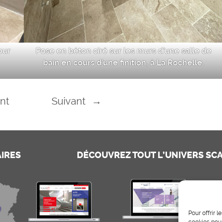
our
Pose en béton ciré sur les murs d’une salle de
bain en cours d’une finition, à La Rochelle.
nt
Suivant
→
AIRES
DÉCOUVREZ TOUT L’UNIVERS SCA
Pour offrir 