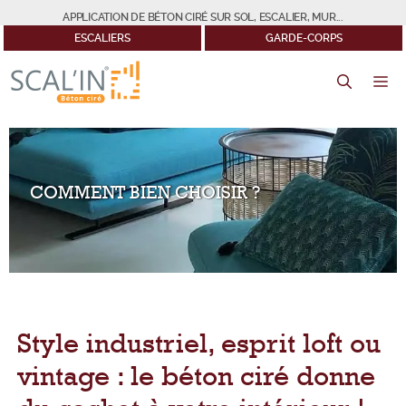
Aller
APPLICATION DE BÉTON CIRÉ SUR SOL, ESCALIER, MUR...
au
ESCALIERS
GARDE-CORPS
contenu
M
COMMENT BIEN CHOISIR ?
Style industriel, esprit loft ou
vintage : le béton ciré donne