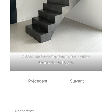
Béton ciré appliqué sur un escalier
tournant, à Royan.
←
Précédent
Suivant
→
Rechercher