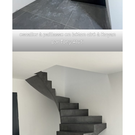
escalier à paillasse en béton ciré à Royan
par Tony Aluti