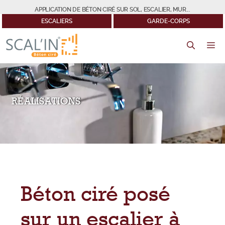
Aller
APPLICATION DE BÉTON CIRÉ SUR SOL, ESCALIER, MUR...
au
ESCALIERS
GARDE-CORPS
contenu
M
RÉALISATIONS
Béton ciré posé
sur un escalier à