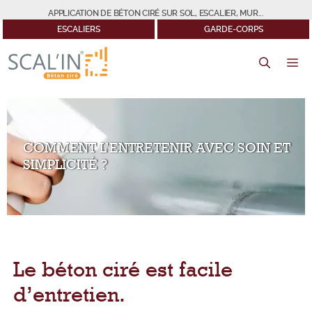
Aller
APPLICATION DE BÉTON CIRÉ SUR SOL, ESCALIER, MUR...
au
ESCALIERS
GARDE-CORPS
contenu
M
COMMENT L’ENTRETENIR AVEC SOIN ET
SIMPLICITÉ ?
Le béton ciré est facile
d’entretien.