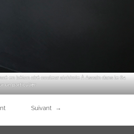
ancé en béton ciré couleur alchimie À Ascain dans le 64
r un particulier
nt
Suivant
→