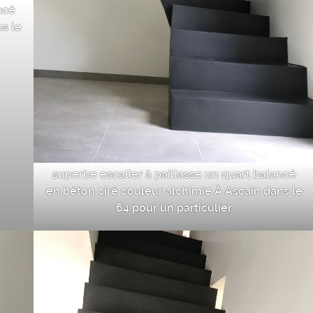
ncé
s le
superbe escalier à paillasse un quart balancé
en béton ciré couleur alchimie À Ascain dans le
64 pour un particulier