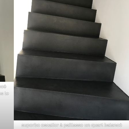
ncé
s le
superbe escalier à paillasse un quart balancé