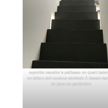
superbe escalier à paillasse un quart bala
en béton ciré couleur alchimie À Ascain dan
64 pour un particulier