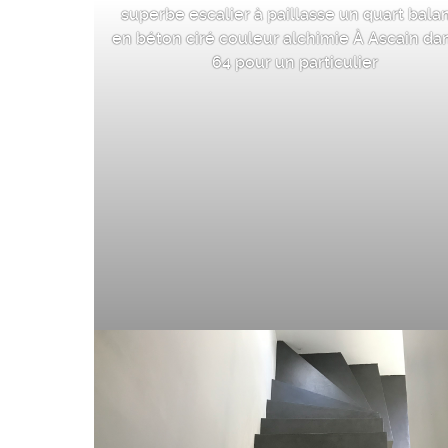
superbe escalier à paillasse un quart bala
en béton ciré couleur alchimie À Ascain dan
64 pour un particulier