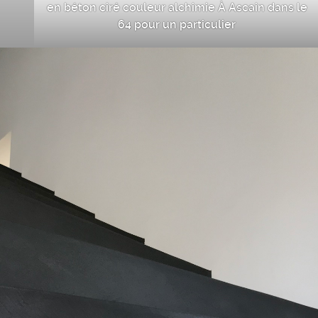
en béton ciré couleur alchimie À Ascain dans le
64 pour un particulier