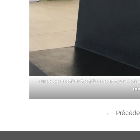
superbe escalier à paillasse un quart bal
pou
←
Précéde