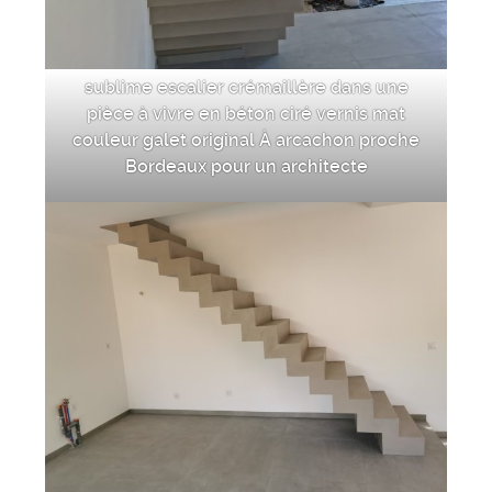
sublime escalier crémaillère dans une
pièce à vivre en béton ciré vernis mat
couleur galet original À arcachon proche
Bordeaux pour un architecte