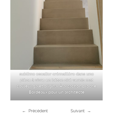
sublime escalier crémaillère dans une
pièce à vivre en béton ciré vernis mat
couleur galet original À arcachon proche
Bordeaux pour un architecte
←
Précédent
Suivant
→