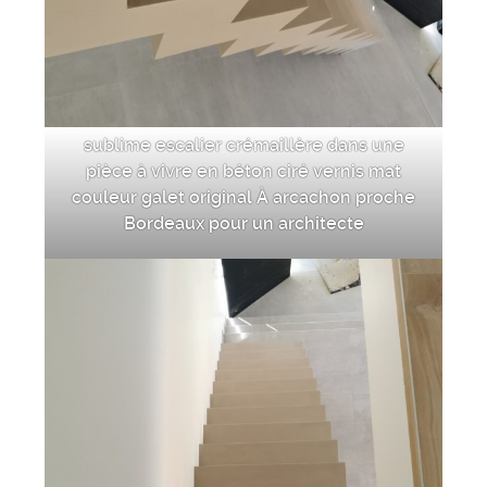
sublime escalier crémaillère dans une
pièce à vivre en béton ciré vernis mat
couleur galet original À arcachon proche
Bordeaux pour un architecte