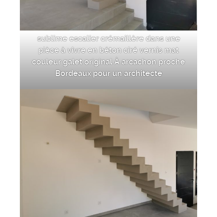
sublime escalier crémaillère dans une
pièce à vivre en béton ciré vernis mat
couleur galet original À arcachon proche
Bordeaux pour un architecte