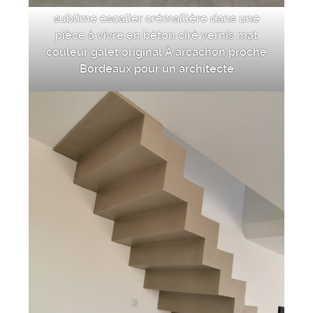
sublime escalier crémaillère dans une
pièce à vivre en béton ciré vernis mat
couleur galet original À arcachon proche
Bordeaux pour un architecte