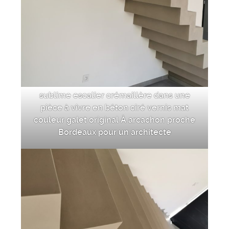
sublime escalier crémaillère dans une
pièce à vivre en béton ciré vernis mat
couleur galet original À arcachon proche
Bordeaux pour un architecte