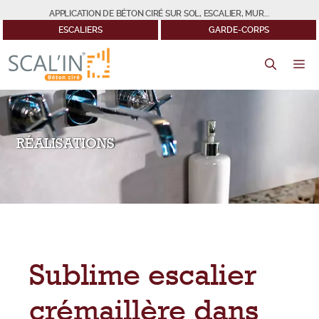
Aller
APPLICATION DE BÉTON CIRÉ SUR SOL, ESCALIER, MUR...
au
ESCALIERS
GARDE-CORPS
contenu
M
RÉALISATIONS
Sublime escalier
crémaillère dans