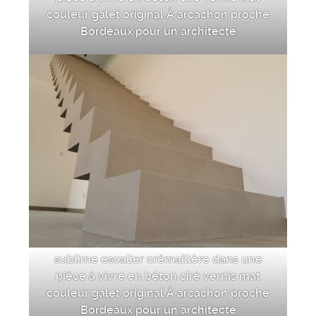
couleur galet original À arcachon proche
Bordeaux pour un architecte
sublime escalier crémaillère dans une
pièce à vivre en béton ciré vernis mat
couleur galet original À arcachon proche
Bordeaux pour un architecte