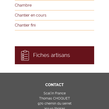
Chambre
Chantier en cours
Chantier fini
Fiches artisans
CONTACT
Scal’in France
Thomas CHOQUET
970 chemin du serret
30140 thoiras