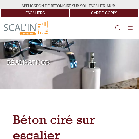
Aller
APPLICATION DE BÉTON CIRÉ SUR SOL, ESCALIER, MUR...
au
ESCALIERS
GARDE-CORPS
contenu
M
RÉALISATIONS
Béton ciré sur
escalier