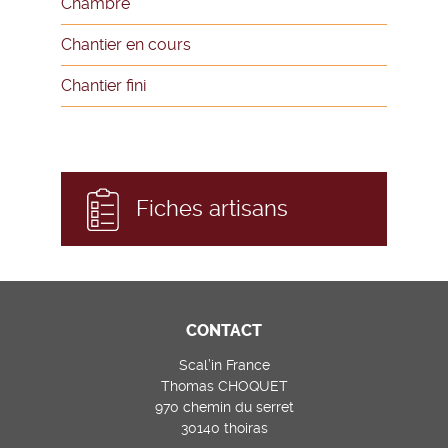
Chambre
Chantier en cours
Chantier fini
Fiches artisans
CONTACT
Scal’in France
Thomas CHOQUET
970 chemin du serret
30140 thoiras