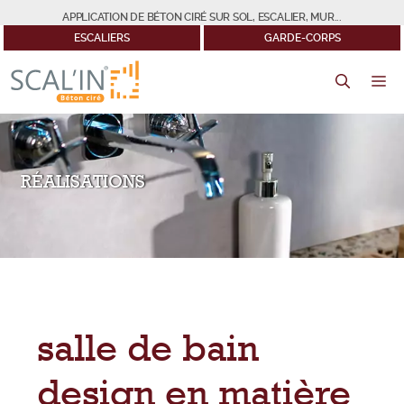
Aller
APPLICATION DE BÉTON CIRÉ SUR SOL, ESCALIER, MUR...
au
ESCALIERS
GARDE-CORPS
contenu
M
RÉALISATIONS
salle de bain
design en matière