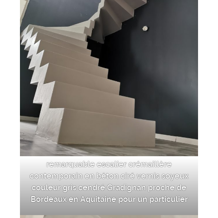
remarquable escalier crémaillère
contemporain en béton ciré vernis soyeux
couleur gris cendré Gradignan proche de
Bordeaux en Aquitaine pour un particulier