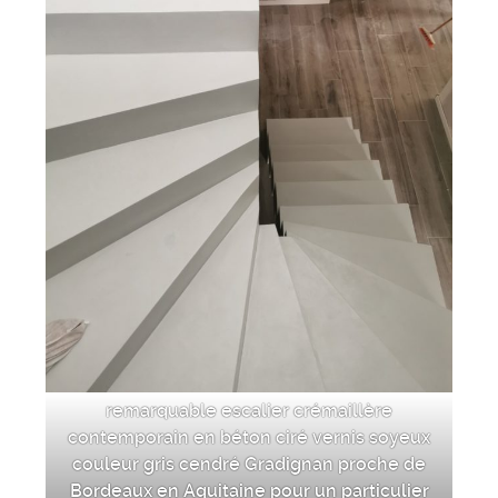
remarquable escalier crémaillère
contemporain en béton ciré vernis soyeux
couleur gris cendré Gradignan proche de
Bordeaux en Aquitaine pour un particulier