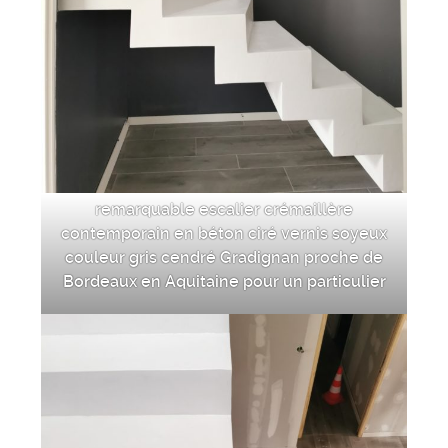
remarquable escalier crémaillère
contemporain en béton ciré vernis soyeux
couleur gris cendré Gradignan proche de
Bordeaux en Aquitaine pour un particulier