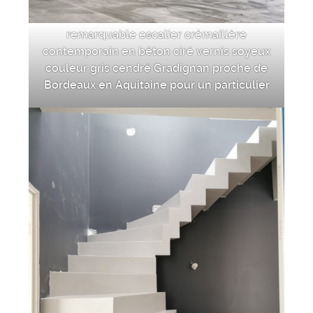
remarquable escalier crémaillère
contemporain en béton ciré vernis soyeux
couleur gris cendré Gradignan proche de
Bordeaux en Aquitaine pour un particulier