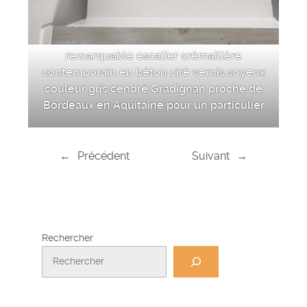
remarquable escalier crémaillère
contemporain en béton ciré vernis soyeux
couleur gris cendré Gradignan proche de
Bordeaux en Aquitaine pour un particulier
←
Précédent
Suivant
→
Rechercher