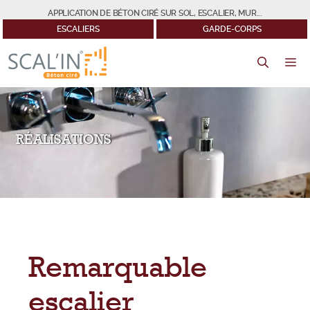
Aller
APPLICATION DE BÉTON CIRÉ SUR SOL, ESCALIER, MUR...
au
ESCALIERS
GARDE-CORPS
contenu
M
RÉALISATIONS
Remarquable
escalier