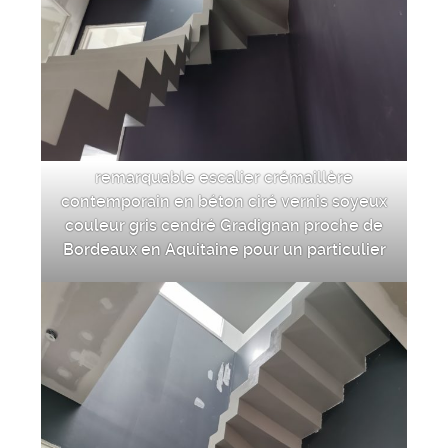
remarquable escalier crémaillère
contemporain en béton ciré vernis soyeux
couleur gris cendré Gradignan proche de
Bordeaux en Aquitaine pour un particulier