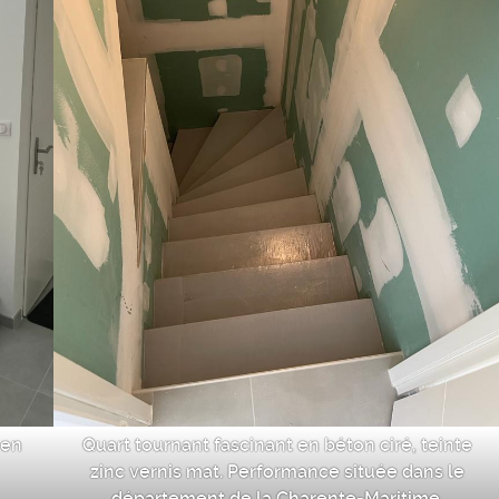
 en
Quart tournant fascinant en béton ciré, teinte
zinc vernis mat. Performance située dans le
département de la Charente-Maritime.