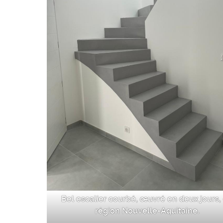
Bel escalier courbé, œuvré en deux jours,
région Nouvelle-Aquitaine.