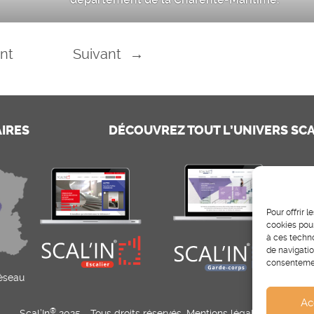
nt
Suivant
→
AIRES
DÉCOUVREZ TOUT L’UNIVERS SCA
Pour offrir 
cookies pour
à ces techn
de navigatio
consentement
réseau
Ac
®
Scal’In
2025 - Tous droits réservés.
Mentions légales
-
CGV