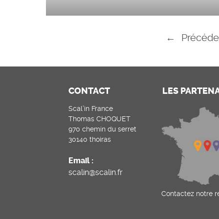
←
Précéde
CONTACT
LES PARTEN
Scal’in France
Thomas CHOQUET
970 chemin du serret
30140 thoiras
Email :
scalin@scalin.fr
Contactez notre 