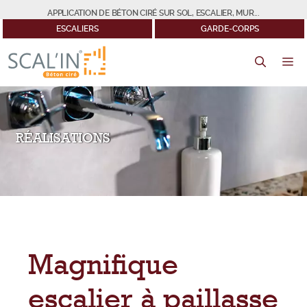
Aller
APPLICATION DE BÉTON CIRÉ SUR SOL, ESCALIER, MUR...
au
ESCALIERS
GARDE-CORPS
contenu
M
RÉALISATIONS
Magnifique
escalier à paillasse