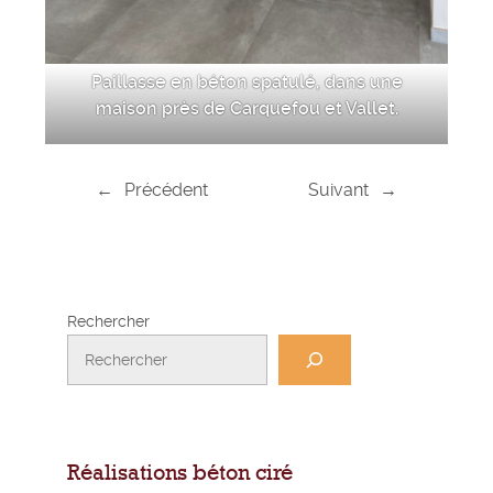
Paillasse en béton spatulé, dans une
maison près de Carquefou et Vallet.
←
Précédent
Suivant
→
Rechercher
Réalisations béton ciré