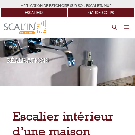
Aller
APPLICATION DE BÉTON CIRÉ SUR SOL, ESCALIER, MUR...
au
ESCALIERS
GARDE-CORPS
contenu
M
RÉALISATIONS
Escalier intérieur
d’une maison