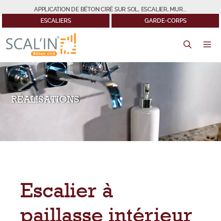
Aller
APPLICATION DE BÉTON CIRÉ SUR SOL, ESCALIER, MUR...
au
ESCALIERS
GARDE-CORPS
contenu
M
RÉALISATIONS
Escalier à
paillasse intérieur