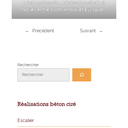
teinte anthracite. Réalisation située à
Noves entre Saint-Andiol et Eyragues.
←
Précédent
Suivant
→
Rechercher
Réalisations béton ciré
Escalier