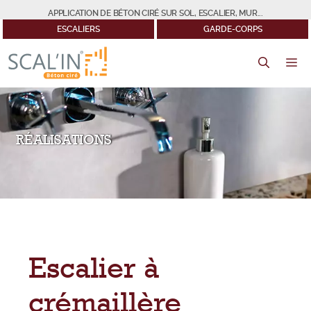
Aller
APPLICATION DE BÉTON CIRÉ SUR SOL, ESCALIER, MUR...
au
ESCALIERS
GARDE-CORPS
contenu
M
RÉALISATIONS
Escalier à
crémaillère