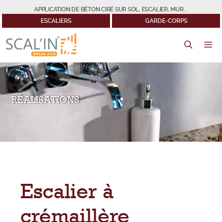
Aller
APPLICATION DE BÉTON CIRÉ SUR SOL, ESCALIER, MUR...
au
ESCALIERS
GARDE-CORPS
contenu
M
RÉALISATIONS
Escalier à
crémaillère