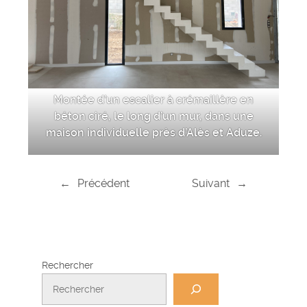
Montée d’un escalier à crémaillère en
béton ciré, le long d’un mur, dans une
maison individuelle près d’Alès et Aduze.
←
Précédent
Suivant
→
Rechercher