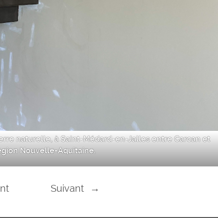
terre naturelle, à Saint-Médard-en-Jalles entre Carcan et
égion Nouvelle-Aquitaine.
nt
Suivant
→