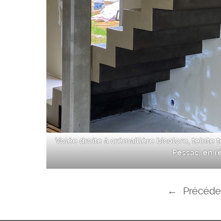
Volée droite à crémaillère bicolore, teinte 
Pessac, en r
←
Précéde