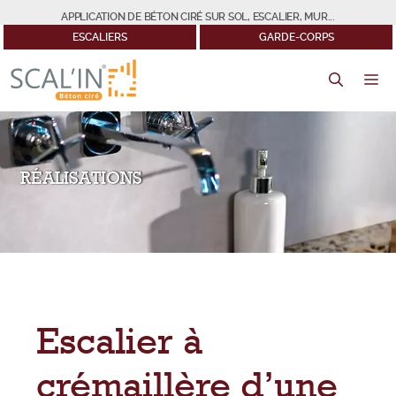
Aller
APPLICATION DE BÉTON CIRÉ SUR SOL, ESCALIER, MUR...
au
ESCALIERS
GARDE-CORPS
contenu
M
RÉALISATIONS
Escalier à
crémaillère d’une