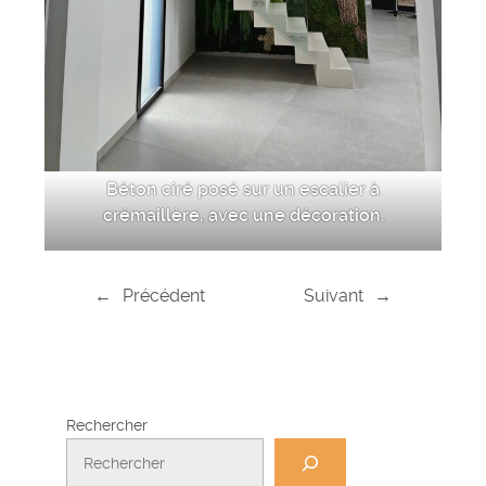
Béton ciré posé sur un escalier à
crémaillère, avec une décoration.
←
Précédent
Suivant
→
Rechercher