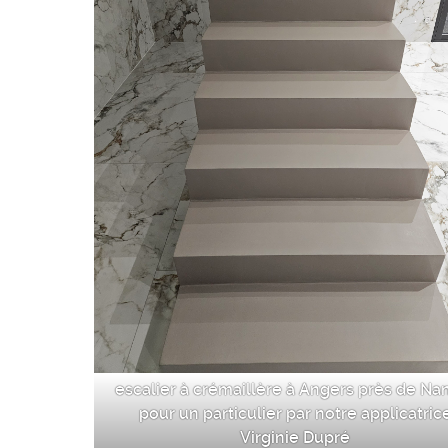
escalier à crémaillère à Angers près de Na
pour un particulier par notre applicatric
Virginie Dupré