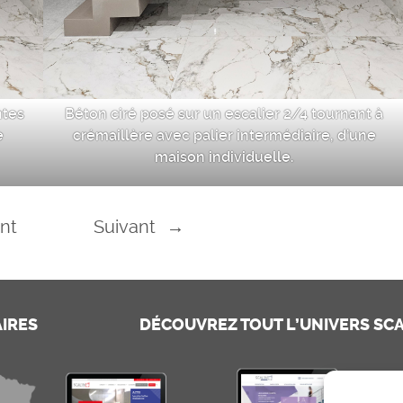
ntes
Béton ciré posé sur un escalier 2/4 tournant à
e
crémaillère avec palier intermédiaire, d’une
maison individuelle.
nt
Suivant
→
AIRES
DÉCOUVREZ TOUT L’UNIVERS SCA