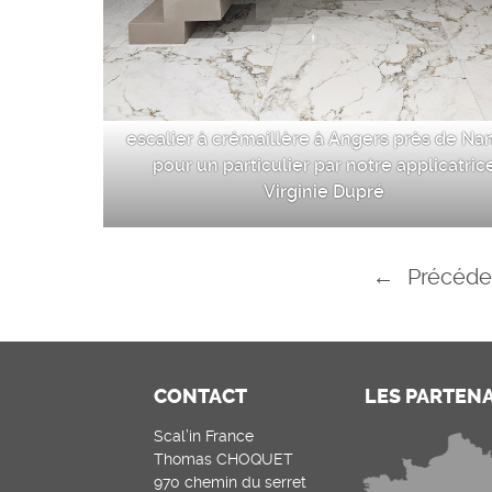
escalier à crémaillère à Angers près de Na
pour un particulier par notre applicatric
Virginie Dupré
←
Précéde
CONTACT
LES PARTEN
Scal’in France
Thomas CHOQUET
970 chemin du serret