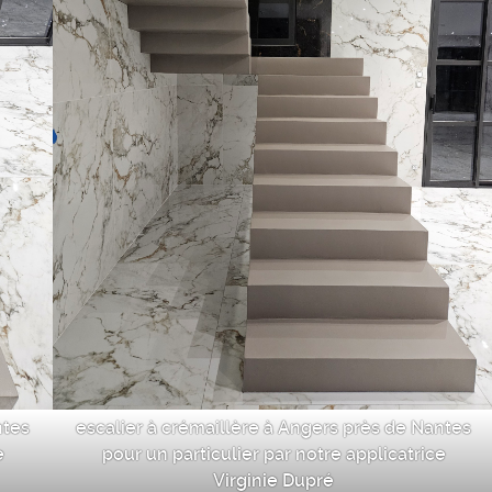
ntes
escalier à crémaillère à Angers près de Nantes
e
pour un particulier par notre applicatrice
Virginie Dupré