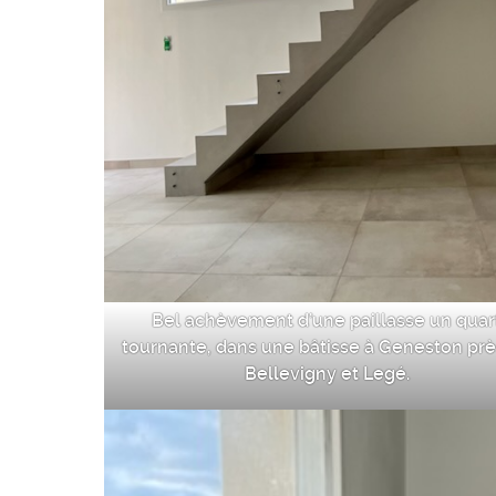
Bel achèvement d’une paillasse un quar
tournante, dans une bâtisse à Geneston prè
Bellevigny et Legé.