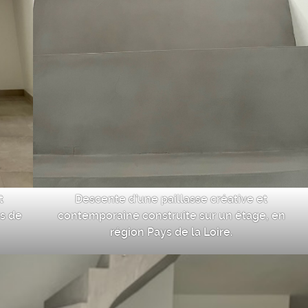
t
Descente d’une paillasse créative et
s de
contemporaine construite sur un étage, en
région Pays de la Loire.