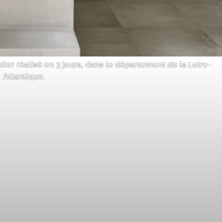
ier réalisé en 3 jours, dans le département de la Loire-
Atlantique.