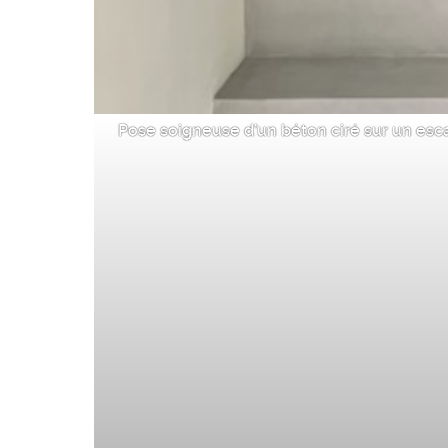
Pose soigneuse d’un béton ciré sur un escal