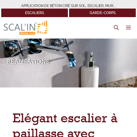
Aller
APPLICATION DE BÉTON CIRÉ SUR SOL, ESCALIER, MUR...
au
ESCALIERS
GARDE-CORPS
contenu
M
RÉALISATIONS
Elégant escalier à
paillasse avec