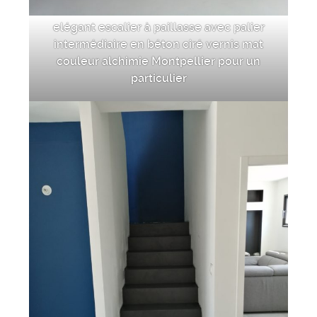
elégant escalier à paillasse avec palier
intermédiaire en béton ciré vernis mat
couleur alchimie Montpellier pour un
particulier