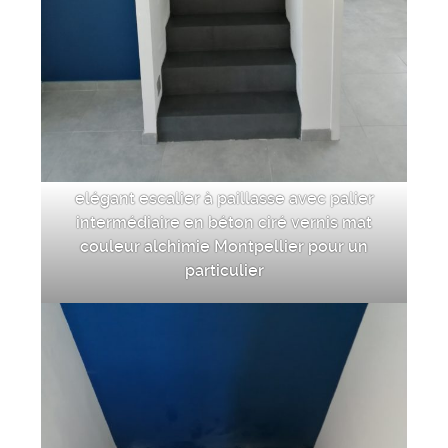
elégant escalier à paillasse avec palier
intermédiaire en béton ciré vernis mat
couleur alchimie Montpellier pour un
particulier