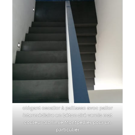
elégant escalier à paillasse avec palier
intermédiaire en béton ciré vernis mat
couleur alchimie Montpellier pour un
particulier