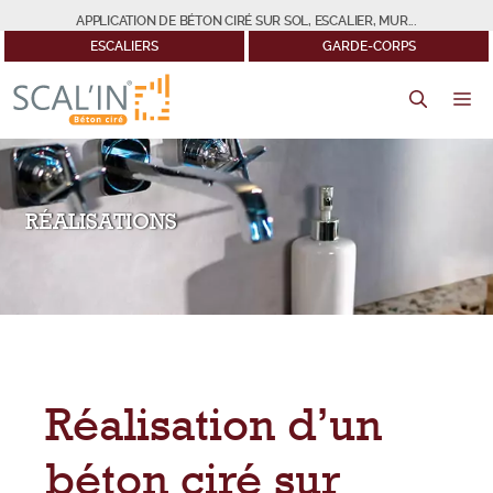
Aller
APPLICATION DE BÉTON CIRÉ SUR SOL, ESCALIER, MUR...
au
ESCALIERS
GARDE-CORPS
contenu
M
RÉALISATIONS
Réalisation d’un
béton ciré sur