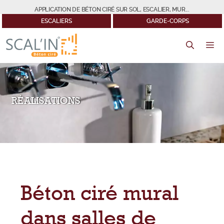
Aller
APPLICATION DE BÉTON CIRÉ SUR SOL, ESCALIER, MUR...
au
ESCALIERS
GARDE-CORPS
contenu
M
RÉALISATIONS
Béton ciré mural
dans salles de