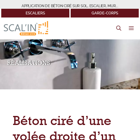
Aller
APPLICATION DE BÉTON CIRÉ SUR SOL, ESCALIER, MUR...
au
ESCALIERS
GARDE-CORPS
contenu
M
RÉALISATIONS
Béton ciré d’une
volée droite d’un