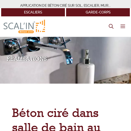
Aller
APPLICATION DE BÉTON CIRÉ SUR SOL, ESCALIER, MUR...
au
ESCALIERS
GARDE-CORPS
contenu
M
RÉALISATIONS
Béton ciré dans
salle de bain au