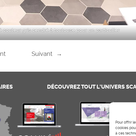
é couleur gris cendré à toulouse pour un particulier
nt
Suivant
→
AIRES
DÉCOUVREZ TOUT L’UNIVERS SCA
Pour offrir 
cookies pour
à ces techn