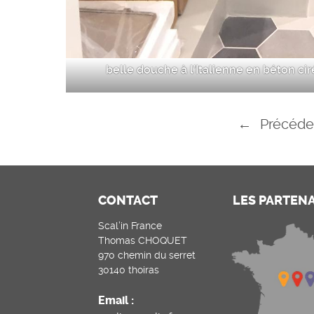
belle douche à l’Italienne en béton cir
←
Précéde
CONTACT
LES PARTEN
Scal’in France
Thomas CHOQUET
970 chemin du serret
30140 thoiras
Email :