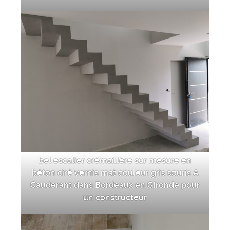
bel escalier crémaillère sur mesure en
béton ciré vernis mat couleur gris souris A
Cauderant dans Bordeaux en Gironde pour
un constructeur