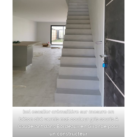
bel escalier crémaillère sur mesure en
béton ciré vernis mat couleur gris souris A
Cauderant dans Bordeaux en Gironde pour
un constructeur