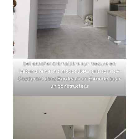
bel escalier crémaillère sur mesure en
béton ciré vernis mat couleur gris souris A
Cauderant dans Bordeaux en Gironde pour
un constructeur