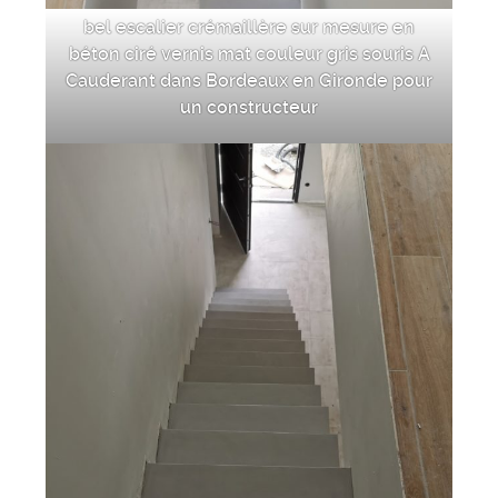
bel escalier crémaillère sur mesure en
béton ciré vernis mat couleur gris souris A
Cauderant dans Bordeaux en Gironde pour
un constructeur