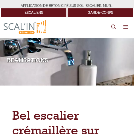
Aller
APPLICATION DE BÉTON CIRÉ SUR SOL, ESCALIER, MUR...
au
ESCALIERS
GARDE-CORPS
contenu
M
RÉALISATIONS
Bel escalier
crémaillère sur