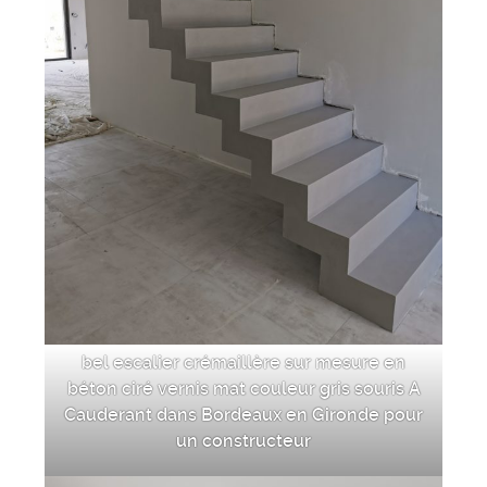
bel escalier crémaillère sur mesure en
béton ciré vernis mat couleur gris souris A
Cauderant dans Bordeaux en Gironde pour
un constructeur