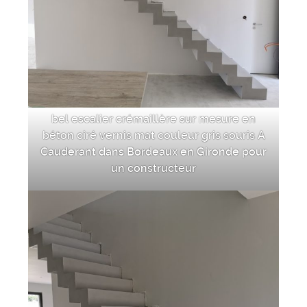
bel escalier crémaillère sur mesure en
béton ciré vernis mat couleur gris souris A
Cauderant dans Bordeaux en Gironde pour
un constructeur