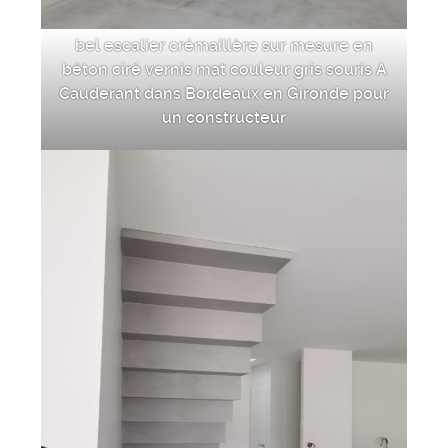
bel escalier crémaillère sur mesure en
béton ciré vernis mat couleur gris souris A
Cauderant dans Bordeaux en Gironde pour
un constructeur