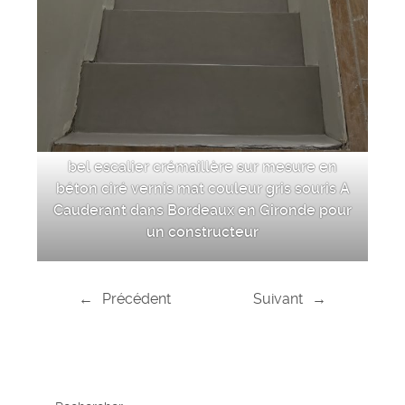
bel escalier crémaillère sur mesure en
béton ciré vernis mat couleur gris souris A
Cauderant dans Bordeaux en Gironde pour
un constructeur
←
Précédent
Suivant
→